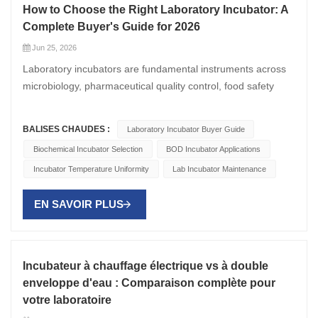
How to Choose the Right Laboratory Incubator: A
Complete Buyer's Guide for 2026
Jun 25, 2026
Laboratory incubators are fundamental instruments across
microbiology, pharmaceutical quality control, food safety
testing, and environmental monitoring. Yet choosing the
wrong type — or the wrong specifications — can
BALISES CHAUDES :
Laboratory Incubator Buyer Guide
compromise experimental reproducibility, waste budget, and
Biochemical Incubator Selection
BOD Incubator Applications
create ongoing maintenance headaches. This guide walks
Incubator Temperature Uniformity
Lab Incubator Maintenance
through the major laboratory incubator types, their real-
world applications, and the selection criteria that matter most
EN SAVOIR PLUS
in 2026. Common Laboratory Incubator Types and Their
Applications Biochemical Incubator (BOD Incubator)
Biochemical incubators operate at lower temperature
ranges, typically 0°C to 65°C, making them the standard
Incubateur à chauffage électrique vs à double
choice for biochemical oxygen demand (BOD) testing in
enveloppe d'eau : Comparaison complète pour
wastewater analysis. They are also widely applied in drug
votre laboratoire
stability studies, cell culture at room temperature, and