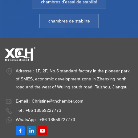
chambres d'essai de stabilité
±0,5℃ Écart de
température: 20 ~
℃
température : ＜
45 ℃ Fluctuation de
1-
chambres de stabilité
±1,0℃ Plage
la température :≤
9
d'humidité : 20 ～
±0,5℃ Écart de
d
95 % Écart
température :≤
l'
d'humidité :＜ ±3 %
±1,0℃ Plage
～
HR Capacité:
d'humidité :20/40～
b
800L~3000L
80% HR (ou 20～
±
Température de
80% HR）); Écart
Adresse : 1F, 2F, No.5 standard factory in the pioneer park
l'environnement: +5
d'humidité :≤ ±3,0 %
of SMES, economic development zone in Zhenxing north
～ 35℃
HR Points de test
road and the west of Wuling south road, Taizhou, Jiangsu.
facultatifs :40 ℃ /75
E-mail :
Christine@thchamber.com
% HR, 25 ℃ /60 %
Tél : +86 18559227773
HR, 30 ℃ /65 %
HR(40 ℃ /25 % RH,
WhatsApp : +86 18559227773
25 ℃ /40 % RH, 25
℃ /60 % RH)