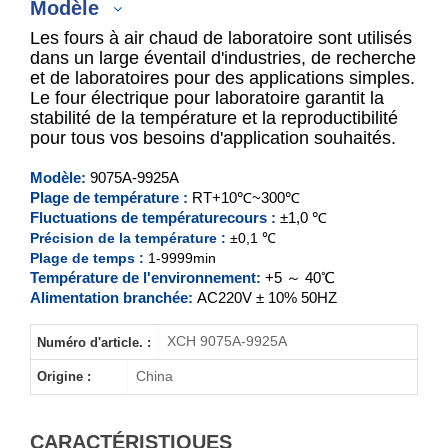
Modèle
Les fours à air chaud de laboratoire sont utilisés
dans un large éventail d'industries, de recherche
et de laboratoires pour des applications simples.
Le four électrique pour laboratoire garantit la
XCH-9070A-9920A
stabilité de la température et la reproductibilité
pour tous vos besoins d'application souhaités.
XCH-9075A-9925A
Modèle:
9075A-9925A
Plage de température :
RT+10℃~300℃
Fluctuations de température
cours :
±1,0 ℃
Précision de la température :
±0,1 ℃
Plage de temps :
1-9999min
Température de l'environnement:
+5 ～ 40℃
Alimentation branchée:
AC220V ± 10% 50HZ
XCH 9075A-9925A
Numéro d'article. :
China
Origine :
CARACTÉRISTIQUES