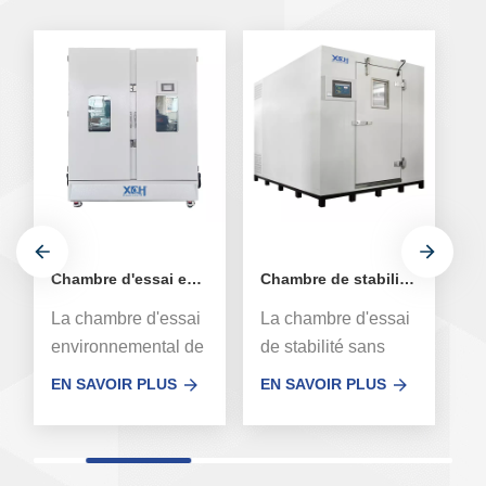
Chambre d'essai environnemental de stabilité médicale à double porte
Chambre de stabilité à température et humidité constantes sans rendez-vous
La chambre d'essai
La chambre d'essai
Le
environnemental de
de stabilité sans
c
stabilité de
rendez-vous de la
la
EN SAVOIR PLUS
EN SAVOIR PLUS
E
médicament de
série XCH-8000SD,
ut
médecine à double
un nouveau
la
porte XCH-800SD,
système de voies
d'