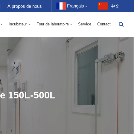
Français
|
À propos de nous
中文
Incubateur
Four de laboratoire
Service
Contact
English
toire 70-1000L
-40 À 150℃ Chambre Alternée D'humidité À Haute Et Basse Température 100-1000L
-40-150℃ Chambre Haute Et Basse Température 100-1000L
10~200℃ Chambre Haute Température 100-1000L
Français
Deutsch
Русский
Español
ne 150L-500L
Português
عربي
日语