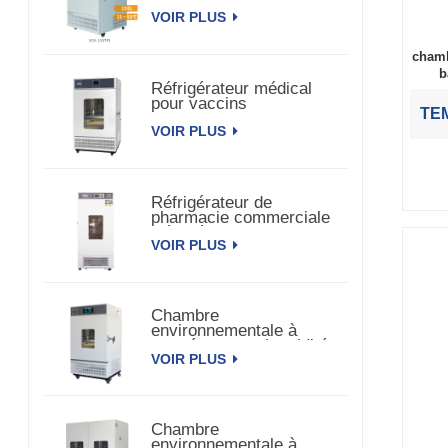
de médecine
VOIR PLUS
chamb
b
Réfrigérateur médical
pour vaccins
TEM
pharmaceutiques
VOIR PLUS
biomédicaux
Réfrigérateur de
pharmacie commerciale
Réfrigérateur de vaccins
VOIR PLUS
pharmaceutiques
Chambre
environnementale à
température et humidité
VOIR PLUS
constantes à porte
unique
Chambre
environnementale à