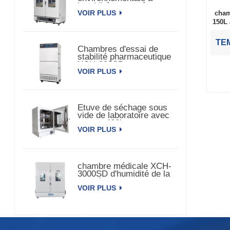
humidité et température
VOIR PLUS
constante à double porte
cham
150L 
TEM
Chambres d'essai de
stabilité pharmaceutique
XCH-320SD
VOIR PLUS
Etuve de séchage sous
vide de laboratoire avec
pompe 420L
VOIR PLUS
chambre médicale XCH-
3000SD d'humidité de la
température de la
VOIR PLUS
stabilité 3000L