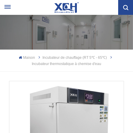
Maison
Incubateur de chauffage (RT 5℃ - 65℃)
Incubateur thermostatique à chemise d'eau