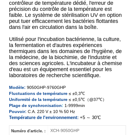
contrôleur de température dédié, l'erreur de
précision du contrôle de la température est
faible. Le système de stérilisation UV en option
XCH-9050GHP
peut tuer efficacement les bactéries flottantes
dans l'air en circulation dans la boîte.
XCH-9080GHP
Utilisé pour l'incubation bactérienne, la culture,
XCH-9160GHP
la fermentation et d'autres expériences
thermiques dans les domaines de l'hygiène, de
la médecine, de la biochimie, de l'industrie et
XCH-9270GHP
des sciences agricoles. L'incubateur à chemise
d'eau est un équipement essentiel pour les
laboratoires de recherche scientifique.
Modèle:
9050GHP-9760GHP
Fluctuations de température
≤ ±0,3℃
Uniformité de la température
≤ ±0,5℃（@37℃）
Plage de synchronisation
:
1-9999min
Pouvoir:
C.A. 220 V ± 10 % 50 Hz
Température de l'environnement:
+5 ～ 30℃
XCH-9050GHP
Numéro d'article. :