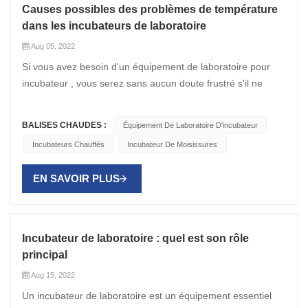
Causes possibles des problèmes de température
dans les incubateurs de laboratoire
Aug 05, 2022
Si vous avez besoin d'un équipement de laboratoire pour
incubateur , vous serez sans aucun doute frustré s'il ne
fonctionne pas. Si votre appareil ne chauffe pas ou ne
refroidit pas du tout, ou n'atteint pas sa température de
BALISES CHAUDES :
Équipement De Laboratoire D'incubateur
consigne, un certain nombre de facteurs peuvent être en
Incubateurs Chauffés
Incubateur De Moisissures
jeu. Dans cet article, nous vous aiderons à résoudre les
problèmes en examinant certaines des causes possibles
EN SAVOIR PLUS
des problèmes de température dans votre incubateur de
laboratoire, y compris ceux qui assurent la réfrigération. 1. Il
y a une panne mécanique Si votre appareil ne chauffe pas
ou ne refroidit pas du tout, cela peut être un problème
Incubateur de laboratoire : quel est son rôle
sérieux. Vous pouvez avoir un composant ou un contrôleur
principal
endommagé, qui nécessiteront tous deux une réparation et
Aug 15, 2022
vous devrez peut-être acheter des pièces de rechange.
Un incubateur de laboratoire est un équipement essentiel
Vous pourriez même envisager d'acheter une nouvelle