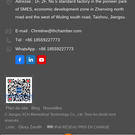
Adresse : 1F, 2F, No.5 standard factory in the pioneer park
of SMES, economic development zone in Zhenxing north
road and the west of Wuling south road, Taizhou, Jiangsu.
E-mail :
Christine@thchamber.com
Tél : +86 18559227773
WhatsApp : +86 18559227773
Plan du site
Blog
Nouvelles
© Jiangsu XCH Biomedical Technology Co., Ltd. Tous les droits sont
réservés .
Glory Zenith
Links :
IPv6 RÉSEAU PRIS EN CHARGE