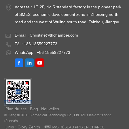
Adresse : 1F, 2F, No.5 standard factory in the pioneer park
of SMES, economic development zone in Zhenxing north
road and the west of Wuling south road, Taizhou, Jiangsu.
E-mail :
Christine@thchamber.com
Tél : +86 18559227773
WhatsApp : +86 18559227773
Plan du site
Blog
Nouvelles
© Jiangsu XCH Biomedical Technology Co., Ltd. Tous les droits sont
réservés .
Glory Zenith
Links :
IPv6 RÉSEAU PRIS EN CHARGE