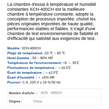
La chambre d'essai à température et humidité
constantes XCH-400CH est la meilleure
chambre à température constante, adopte la
conception de processus importée, choisit les
150L
pièces originales importées de haute qualité,
performances stables et fiables. Il s'agit d'une
250L
chambre de test environnemental de fiabilité et
d'efficacité qui satisfait aux exigences de test.
400L
Modèle:
XCH-400CH
Plage de température :
10 ℃ ~ 60 ℃
500L
Humi.Gamme :
50 ~ 90% HR
Température de l'environnement:
+5 ～ 35℃
Fluctuations de température :
＜±0,5℃
Écart de température :
＜±2,0℃
Écart d'humidité :
＜ ±5% HR
Pouvoir:
C.A. 220 V ± 10 % 50 Hz
XCH - 400CH
Numéro d'article. :
China
Origine :