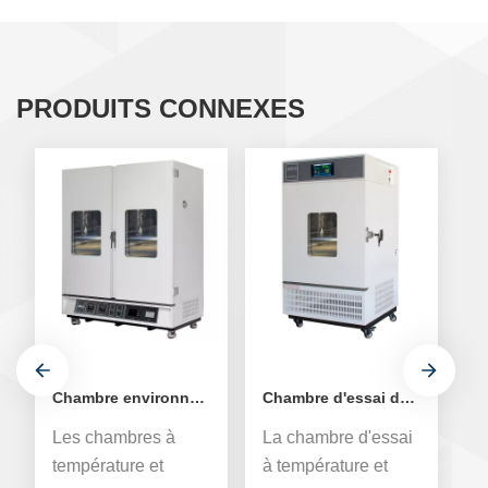
PRODUITS CONNEXES
Chambre environnementale à humidité et température constante à double porte
Chambre d'essai de température et d'humidité constantes à porte unique 250L
Les chambres à
La chambre d'essai
L
température et
à température et
à 