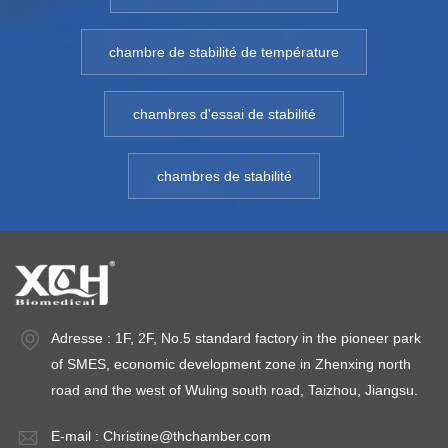
s'agit d'une
exigences de
e
chambre d'essai
test. Modèle: XCH-
te
chambre de stabilité de température
d'environnement de
250CHPlage de
4
fiabilité et
température :10 ℃ ~
t
chambres d'essai de stabilité
d'efficacité et d'une
60
6
chambre d'essai de
℃Humi.Gamme : 50
℃
chambres de stabilité
température et
~ 90%
~
d'humidité qui
HRTempérature de
H
satisfont aux
l'environnement: +5
l'
exigences de
～ 35℃Fluctuations
～
test. Modèle: XCH-
de température : ＜
de
800CHPlage de
±0,5℃Écart de
±
température :10 ℃ ~
température : ＜
t
Adresse : 1F, 2F, No.5 standard factory in the pioneer park
60
±2,0℃Écart
±
of SMES, economic development zone in Zhenxing north
℃Humi.Gamme : 50
d'humidité : ＜ ±5%
d
road and the west of Wuling south road, Taizhou, Jiangsu.
~ 90%
HRPouvoir: C.A.
H
E-mail :
Christine@thchamber.com
HRTempérature de
220 V ± 10 % 50 Hz
2