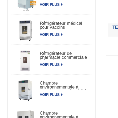
de médecine
VOIR PLUS
Réfrigérateur médical
pour vaccins
TE
pharmaceutiques
VOIR PLUS
biomédicaux
Réfrigérateur de
pharmacie commerciale
Réfrigérateur de vaccins
VOIR PLUS
pharmaceutiques
Chambre
environnementale à
température et humidité
VOIR PLUS
constantes à porte
unique
Chambre
environnementale à