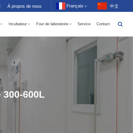
Français
|
À propos de nous
中文
Incubateur
Four de laboratoire
Service
Contact
English
toire 70-1000L
-40 À 150℃ Chambre Alternée D'humidité À Haute Et Basse Température 100-1000L
-40-150℃ Chambre Haute Et Basse Température 100-1000L
10~200℃ Chambre Haute Température 100-1000L
Français
Deutsch
Русский
Español
e 300-600L
Português
عربي
日语