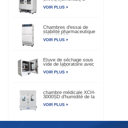
humidité et température
VOIR PLUS
constante à double porte
Chambres d'essai de
stabilité pharmaceutique
XCH-320SD
VOIR PLUS
Etuve de séchage sous
vide de laboratoire avec
pompe 420L
VOIR PLUS
chambre médicale XCH-
3000SD d'humidité de la
température de la
VOIR PLUS
stabilité 3000L