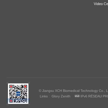
Video Ce
© Jiangsu XCH Biomedical Technology Co., Ltd
Links :
Glory Zenith
IPv6 RÉSEAU PR