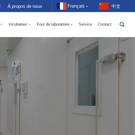
Français
|
À propos de nous
中文
Incubateur
Four de laboratoire
Service
Contact
English
toire 70-1000L
-40 À 150℃ Chambre Alternée D'humidité À Haute Et Basse Température 100-1000L
-40-150℃ Chambre Haute Et Basse Température 100-1000L
10~200℃ Chambre Haute Température 100-1000L
Français
Deutsch
Русский
Español
Português
عربي
日语