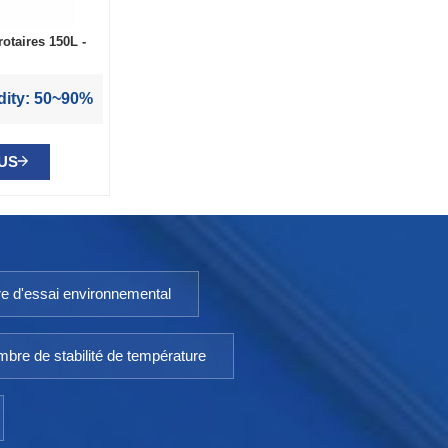
otaires 150L -
ity: 50~90%
LUS
e d'essai environnemental
bre de stabilité de température