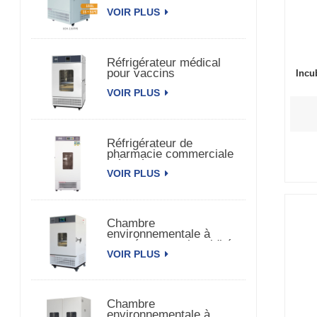
de médecine
VOIR PLUS
Réfrigérateur médical
pour vaccins
Incu
pharmaceutiques
VOIR PLUS
biomédicaux
Réfrigérateur de
pharmacie commerciale
Réfrigérateur de vaccins
VOIR PLUS
pharmaceutiques
Chambre
environnementale à
température et humidité
VOIR PLUS
constantes à porte
unique
Chambre
environnementale à