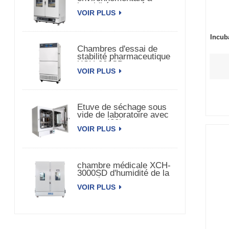
humidité et température
VOIR PLUS
constante à double porte
Incub
Chambres d'essai de
stabilité pharmaceutique
XCH-320SD
VOIR PLUS
Etuve de séchage sous
vide de laboratoire avec
pompe 420L
VOIR PLUS
chambre médicale XCH-
3000SD d'humidité de la
température de la
VOIR PLUS
stabilité 3000L