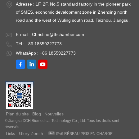
80% HR (ou 20～
80% HR (ou 20～
8
Adresse : 1F, 2F, No.5 standard factory in the pioneer park
80% HR）); Écart
80% HR）); Écart
8
of SMES, economic development zone in Zhenxing north
d'humidité :≤ ±3,0 %
d'humidité :≤ ±3,0 %
d'
road and the west of Wuling south road, Taizhou, Jiangsu.
HR Points de test
HR Points de test
HR
E-mail :
Christine@thchamber.com
facultatifs :40 ℃ /75
facultatifs :40 ℃ /75
fa
Tél : +86 18559227773
% HR, 25 ℃ /60 %
% HR, 25 ℃ /60 %
%
HR, 30 ℃ /65 %
HR, 30 ℃ /65 %
H
WhatsApp : +86 18559227773
HR(40 ℃ /25 % RH,
HR(40 ℃ /25 % RH,
H
25 ℃ /40 % RH, 25
25 ℃ /40 % RH, 25
2
℃ /60 % RH)
℃ /60 % RH)
℃
Laboratoire Basse
Laboratoire Basse
L
Température : 2 ～ 8
Température : 2 ～ 8
T
℃
℃
Plan du site
Blog
Nouvelles
© Jiangsu XCH Biomedical Technology Co., Ltd. Tous les droits sont
réservés .
Glory Zenith
Links :
IPv6 RÉSEAU PRIS EN CHARGE