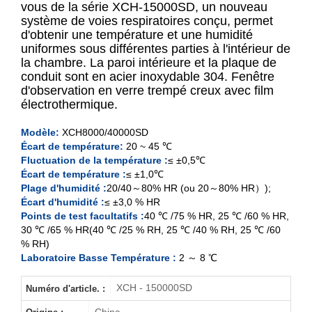
vous de la série XCH-15000SD, un nouveau
système de voies respiratoires conçu, permet
d'obtenir une température et une humidité
XCH-8000SD
uniformes sous différentes parties à l'intérieur de
la chambre. La paroi intérieure et la plaque de
XCH-15000SD
conduit sont en acier inoxydable 304. Fenêtre
d'observation en verre trempé creux avec film
XCH-20000SD
électrothermique.
Modèle:
XCH8000/40000SD
XCH-40000SD
Écart de température:
20 ~ 45 ℃
Fluctuation de la température :
≤ ±0,5℃
Écart de température :
≤ ±1,0℃
Plage d'humidité :
20/40～80% HR (ou 20～80% HR）);
Écart d'humidité :
≤ ±3,0 % HR
Points de test facultatifs :
40 ℃ /75 % HR, 25 ℃ /60 % HR,
30 ℃ /65 % HR
(40 ℃ /25 % RH, 25 ℃ /40 % RH, 25 ℃ /60
% RH)
Laboratoire Basse Température :
2 ～ 8 ℃
XCH - 150000SD
Numéro d'article. :
China