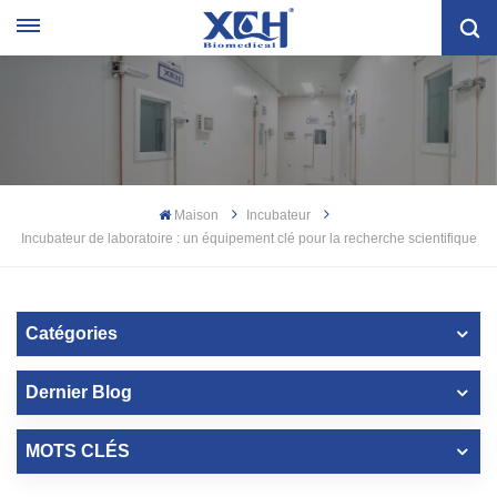
Maison
Incubateur
Incubateur de laboratoire : un équipement clé pour la recherche scientifique
Catégories
Dernier Blog
MOTS CLÉS