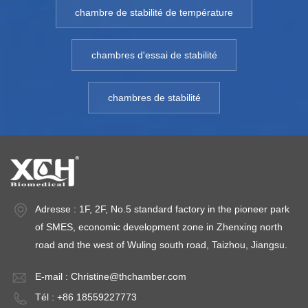
chambre d'essai
test. Modèle: XCH-
te
chambre de stabilité de température
d'environnement de
250CHPlage de
4
fiabilité et
température :10 ℃ ~
t
chambres d'essai de stabilité
d'efficacité et d'une
60
6
chambre d'essai de
℃Humi.Gamme : 50
℃
chambres de stabilité
température et
~ 90%
~
d'humidité qui
HRTempérature de
H
satisfont aux
l'environnement: +5
l'
exigences de
～ 35℃Fluctuations
～
test. Modèle: XCH-
de température : ＜
de
800CHPlage de
±0,5℃Écart de
±
température :10 ℃ ~
température : ＜
t
Adresse : 1F, 2F, No.5 standard factory in the pioneer park
60
±2,0℃Écart
±
of SMES, economic development zone in Zhenxing north
℃Humi.Gamme : 50
d'humidité : ＜ ±5%
d
road and the west of Wuling south road, Taizhou, Jiangsu.
~ 90%
HRPouvoir: C.A.
H
E-mail :
Christine@thchamber.com
HRTempérature de
220 V ± 10 % 50 Hz
2
Tél : +86 18559227773
l'environnement: +5