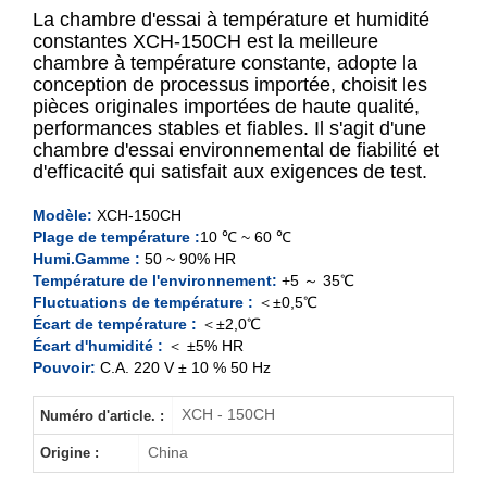
La chambre d'essai à température et humidité
constantes XCH-150CH est la meilleure
chambre à température constante, adopte la
conception de processus importée, choisit les
150L
pièces originales importées de haute qualité,
performances stables et fiables. Il s'agit d'une
250L
chambre d'essai environnemental de fiabilité et
d'efficacité qui satisfait aux exigences de test.
400L
Modèle:
XCH-150CH
Plage de température :
10 ℃ ~ 60 ℃
500L
Humi.Gamme :
50 ~ 90% HR
Température de l'environnement:
+5 ～ 35℃
Fluctuations de température :
＜±0,5℃
Écart de température :
＜±2,0℃
Écart d'humidité :
＜ ±5% HR
Pouvoir:
C.A. 220 V ± 10 % 50 Hz
XCH - 150CH
Numéro d'article. :
China
Origine :