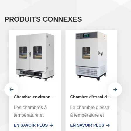
PRODUITS CONNEXES
Chambre environnementale à humidité et température constante à double porte
Chambre d'essai de température et d'humidité constantes à porte unique 250L
Les chambres à
La chambre d'essai
L
température et
à température et
à 
humidité constantes
humidité constantes
hu
EN SAVOIR PLUS
EN SAVOIR PLUS
E
sont une chambre
XCH-250CH est la
X