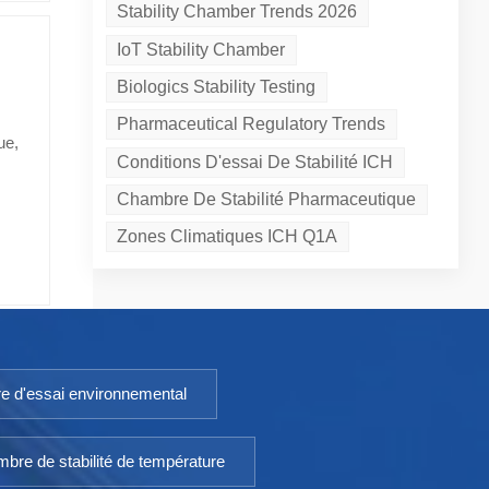
être
Stability Chamber Trends 2026
ne
e
IoT Stability Chamber
a
s
ie
re
Biologics Stability Testing
its
té
Pharmaceutical Regulatory Trends
 à
ue,
où la
Conditions D'essai De Stabilité ICH
t,
ie
 et
Chambre De Stabilité Pharmaceutique
s
Zones Climatiques ICH Q1A
able
 En
 Les
ces
e d'essai environnemental
s
é et
bre de stabilité de température