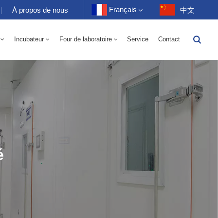
Français
|
À propos de nous
中文
Incubateur
Four de laboratoire
Service
Contact
English
toire 70-1000L
-40 À 150℃ Chambre Alternée D'humidité À Haute Et Basse Température 100-1000L
-40-150℃ Chambre Haute Et Basse Température 100-1000L
10~200℃ Chambre Haute Température 100-1000L
Français
Deutsch
Русский
Español
é
Português
عربي
日语