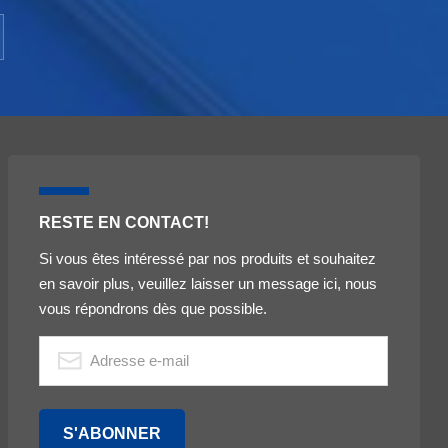
e de
é à
s
 la
RESTE EN CONTACT!
Si vous êtes intéressé par nos produits et souhaitez
erses
en savoir plus, veuillez laisser un message ici, nous
 de
vous répondrons dès que possible.
r la
es