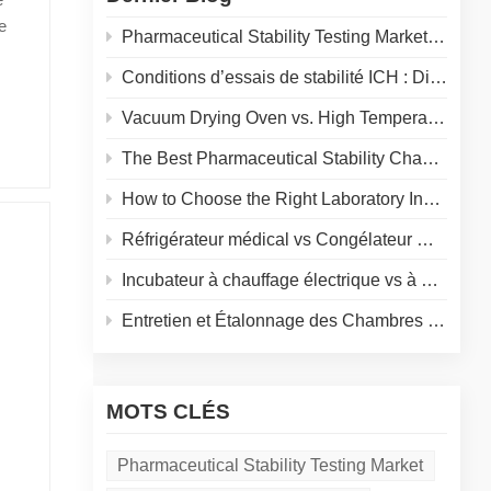
duits
e
vaut
Pharmaceutical Stability Testing Market 2026: Growth Drivers, Regulatory Shifts & Technology Trends
s
Conditions d’essais de stabilité ICH : Directives de température et d’humidité pour les laboratoires pharmaceutiques
 de
Vacuum Drying Oven vs. High Temperature Oven: How to Choose the Right Equipment for Your Application
s
l à
The Best Pharmaceutical Stability Chamber Manufacturer
yés
How to Choose the Right Laboratory Incubator: A Complete Buyer's Guide for 2026
nce,
st
Réfrigérateur médical vs Congélateur médical : Choisir le bon stockage au froid pour votre laboratoire
?
r une
Incubateur à chauffage électrique vs à double enveloppe d'eau : Comparaison complète pour votre laboratoire
s ou
r ce
Entretien et Étalonnage des Chambres d'Essai Environnementales : Guide Pratique
nous
 vie.
s de
le
MOTS CLÉS
ent
 et
 un
Pharmaceutical Stability Testing Market
s.
e
 le