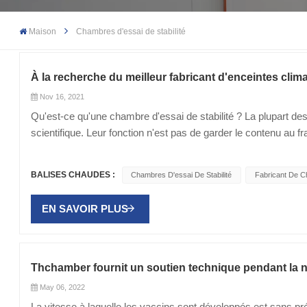
Maison
Chambres d'essai de stabilité
À la recherche du meilleur fabricant d'enceintes clim
Nov 16, 2021
Qu'est-ce qu'une chambre d'essai de stabilité ? La plupart des
scientifique. Leur fonction n'est pas de garder le contenu au 
lumière pendant une longue période. Ceci est crucial lorsqu'u
marché. Les changements de température, d'humidité et de lu
BALISES CHAUDES :
Chambres D'essai De Stabilité
Fabricant De Ch
médicaments. Si vous vérifiez votre armoire à pharmacie, vou
ordonnances et les médicaments contre les maux de tête. Nou
EN SAVOIR PLUS
également à de nombreux produits dont les performances et la
climatiques à travers le monde. Avant d'acheter une salle de 
Ceux-ci détermineront la salle de test spécifique dont vous 
saurez également ce que vous recherchez. J'espère que le fa
Thchamber fournit un soutien technique pendant la 
l'inventaire dépasse la disponibilité. Consultez le site Web du f
May 06, 2022
différents - température et humidité, contrôle de la températur
La vitesse à laquelle les vaccins sont développés est sans p