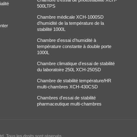
 pour garantir la sécurité de l'opérateur.Enregistrement et reporting d
alité
500LTPS
es de capacités d'enregistrement et de reporting des données qui pe
ts pour analyse et examen.En bref, les chambres d'essais de stabili
Chambre médicale XCH-1000SD
s applications industrielles. Ils aident les chercheurs scientifiques à
d'humidité de la température de la
nter
stabilité 1000L
curité des produits et à améliorer l'efficacité de la production. Que ce
 autres, les chambres d'essais de stabilité sont un outil clé pour
Chambre d'essai d'humidité à
ion de produits.
température constante à double porte
1000L
Chambre climatique d'essai de stabilité
du laboratoire 250L XCH-250SD
Chambre de stabilité température/HR
multi-chambres XCH-430CSD
Chambres d'essai de stabilité
pharmaceutique multi-chambres
. Tous les droits sont réservés .