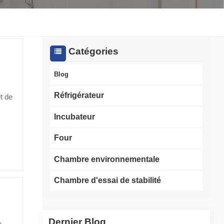
한국인
Melayu
Catégories
Tiếng Việt
Blog
Indonesia
Réfrigérateur
t de
le
বাংলা
Incubateur
 des
Four
Chambre environnementale
er.
Chambre d'essai de stabilité
us
e ?
Dernier Blog
e