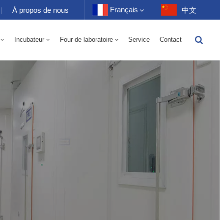
Français
|
À propos de nous
中文
Incubateur
Four de laboratoire
Service
Contact
English
toire 70-1000L
-40 À 150℃ Chambre Alternée D'humidité À Haute Et Basse Température 100-1000L
-40-150℃ Chambre Haute Et Basse Température 100-1000L
10~200℃ Chambre Haute Température 100-1000L
Français
Deutsch
Русский
Español
Português
عربي
日语