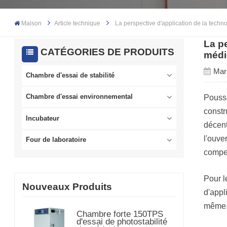
Maison
Article technique
La perspective d'application de la techn
La p
CATÉGORIES DE PRODUITS
médi
Mar
Chambre d'essai de stabilité
Poussé
Chambre d'essai environnemental
constr
Incubateur
décent
l'ouve
Four de laboratoire
compen
Pour l
Nouveaux Produits
d'appl
même, 
Chambre forte 150TPS
d'essai de photostabilité