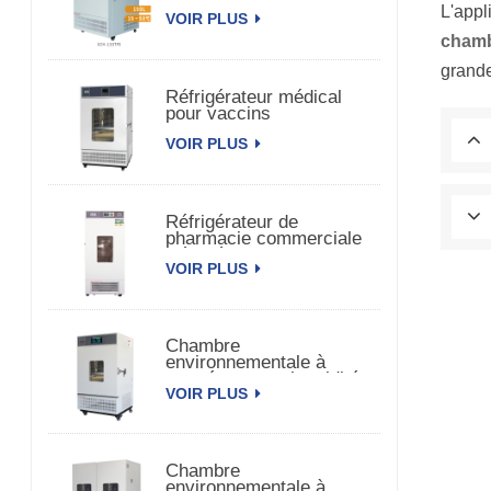
de médecine
L'appl
VOIR PLUS
chamb
grande
Réfrigérateur médical
pour vaccins
pharmaceutiques
VOIR PLUS
biomédicaux
Réfrigérateur de
pharmacie commerciale
Réfrigérateur de vaccins
VOIR PLUS
pharmaceutiques
Chambre
environnementale à
température et humidité
VOIR PLUS
constantes à porte
unique
Chambre
environnementale à