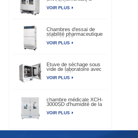
humidité et température
VOIR PLUS
constante à double porte
Chambres d'essai de
stabilité pharmaceutique
XCH-320SD
VOIR PLUS
Etuve de séchage sous
vide de laboratoire avec
pompe 420L
VOIR PLUS
chambre médicale XCH-
3000SD d'humidité de la
température de la
VOIR PLUS
stabilité 3000L