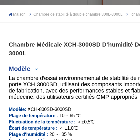
Maison
Chambre de stabilité à double chambre 800L-3000L
cham
Chambre Médicale XCH-3000SD D'humidité De 
3000L
Modèle
La chambre d'essai environnemental de stabilité d
porte XCH-3000SD, utilisant des composants importé
de fabrication, avec des performances stables et fia
médecine, des utilisateurs certifiés GMP appropriés
XCH-800SD
Modèle:
XCH-800SD
-3000SD
XCH-1000SD
Plage de température :
10 ~ 65 ℃
Fluctuation de la température :
＜±0,5℃
XCH-2000SD
Écart de température :
＜ ±1,0℃
Plage d'humidité :
20 ～ 95 %