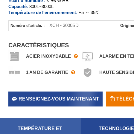
Écart d'humidité :
＜ ±3 % HR
XCH-3000SD
Capacité:
800L~3000L
Température de l'environnement:
+5 ～ 35℃
XCH - 3000SD
Numéro d'article. :
Origine
CARACTÉRISTIQUES
ACIER INOXYDABLE
ALARME EN TE
1 AN DE GARANTIE
HAUTE SENSIBI
RENSEIGNEZ-VOUS MAINTENANT
TÉLÉC
TEMPÉRATURE ET
TECHNOLOGIE