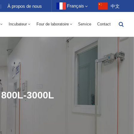
Français
|
À propos de nous
中文
Incubateur
Four de laboratoire
Service
Contact
English
toire 70-1000L
-40 À 150℃ Chambre Alternée D'humidité À Haute Et Basse Température 100-1000L
-40-150℃ Chambre Haute Et Basse Température 100-1000L
10~200℃ Chambre Haute Température 100-1000L
Français
Deutsch
Русский
Español
 800L-3000L
Português
عربي
日语