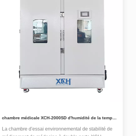
chambre médicale XCH-2000SD d'humidité de la température de la stabilité 2000L
La chambre d'essai environnemental de stabilité de