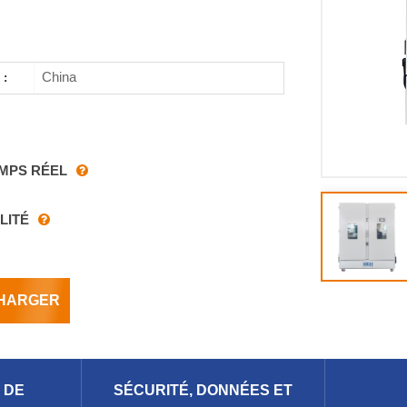
China
 :
MPS RÉEL
LITÉ
HARGER
 DE
SÉCURITÉ, DONNÉES ET