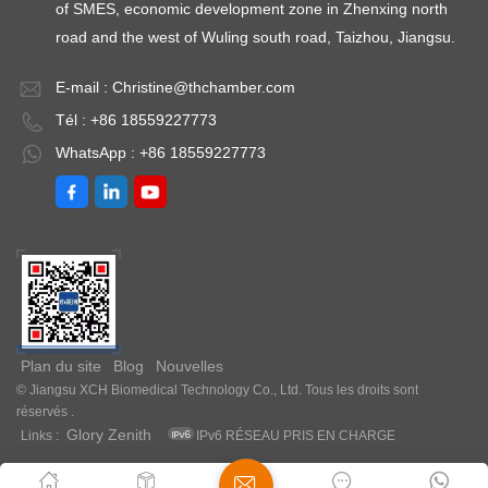
of SMES, economic development zone in Zhenxing north
road and the west of Wuling south road, Taizhou, Jiangsu.
E-mail :
Christine@thchamber.com
Tél : +86 18559227773
WhatsApp : +86 18559227773
Plan du site
Blog
Nouvelles
© Jiangsu XCH Biomedical Technology Co., Ltd. Tous les droits sont
réservés .
Glory Zenith
Links :
IPv6 RÉSEAU PRIS EN CHARGE