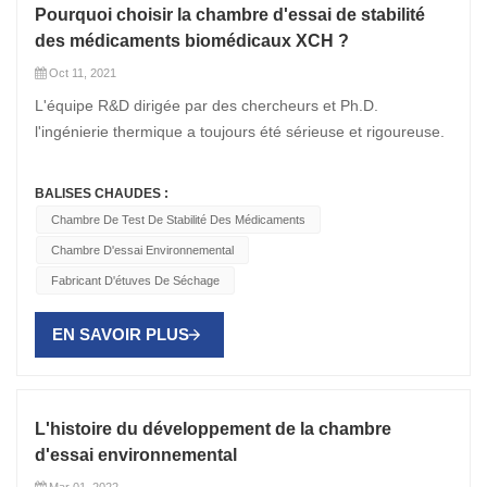
Pourquoi choisir la chambre d'essai de stabilité
des médicaments biomédicaux XCH ?
Oct 11, 2021
L'équipe R&D dirigée par des chercheurs et Ph.D.
l'ingénierie thermique a toujours été sérieuse et rigoureuse.
La société dispose de ses propres bâtiments d'usine
standard, de laboratoires d'essais standard et
BALISES CHAUDES :
d'équipements de traitement de la tôle, et possède des
Chambre De Test De Stabilité Des Médicaments
filiales à Jiangsu, Shanghai, Guangzhou et Chengdu, ainsi
Chambre D'essai Environnemental
que des bureaux en Chine. Autres provinces. Dans le
Fabricant D'étuves De Séchage
domaine de la vie et de la santé, nous ne pouvons que
travailler dur, et nous ne pouvons pas relâcher nos efforts !
EN SAVOIR PLUS
La stabilité des médicaments est le produit le plus vendu de
XCH Biomedical . De nombreux clients nous transmettent
leurs commandes. Pourquoi choisissent-ils la chambre de
test de stabilité des médicaments XCH ? La chambre de test
L'histoire du développement de la chambre
de stabilité des médicaments XCH-CGS est conçue avec
d'essai environnemental
une technologie importée, des composants importés de