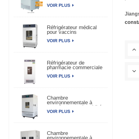
de médecine
VOIR PLUS
Jiang
const
Réfrigérateur médical
pour vaccins
pharmaceutiques
VOIR PLUS
biomédicaux
Réfrigérateur de
pharmacie commerciale
Réfrigérateur de vaccins
VOIR PLUS
pharmaceutiques
Chambre
environnementale à
température et humidité
VOIR PLUS
constantes à porte
unique
Chambre
environnementale à