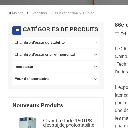
Maison
Exposition
86e exposition API Chine
86e 
CATÉGORIES DE PRODUITS
Feb
Chambre d'essai de stabilité
Le 26 
Chambre d'essai environnemental
Chine 
"Techn
Incubateur
l'indu
Four de laboratoire
L'expo
fabric
pour n
Nouveaux Produits
une éc
les ma
Chambre forte 150TPS
d'essai de photostabilité
pharma