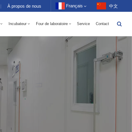
Français
|
À propos de nous
中文
Incubateur
Four de laboratoire
Service
Contact
English
toire 70-1000L
-40 À 150℃ Chambre Alternée D'humidité À Haute Et Basse Température 100-1000L
-40-150℃ Chambre Haute Et Basse Température 100-1000L
10~200℃ Chambre Haute Température 100-1000L
Français
Deutsch
Русский
Español
Português
عربي
日语