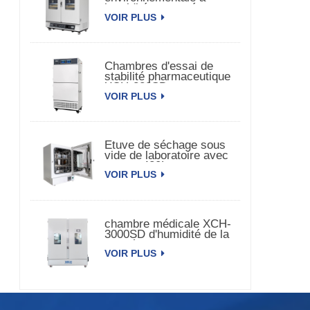
humidité et température
VOIR PLUS
constante à double porte
Chambres d'essai de
stabilité pharmaceutique
XCH-320SD
VOIR PLUS
Etuve de séchage sous
vide de laboratoire avec
pompe 420L
VOIR PLUS
chambre médicale XCH-
3000SD d'humidité de la
température de la
VOIR PLUS
stabilité 3000L