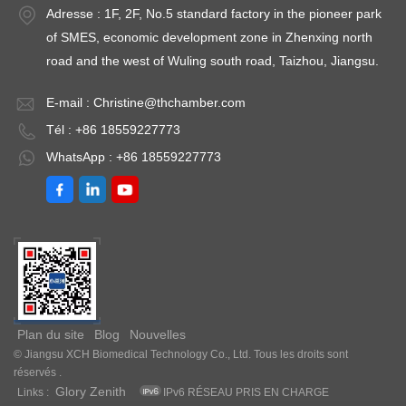
Adresse : 1F, 2F, No.5 standard factory in the pioneer park
of SMES, economic development zone in Zhenxing north
road and the west of Wuling south road, Taizhou, Jiangsu.
E-mail :
Christine@thchamber.com
Tél : +86 18559227773
WhatsApp : +86 18559227773
Plan du site
Blog
Nouvelles
© Jiangsu XCH Biomedical Technology Co., Ltd. Tous les droits sont
réservés .
Glory Zenith
Links :
IPv6 RÉSEAU PRIS EN CHARGE