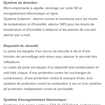
Système de données :
D'essai Sans
Micro-imprimante à aiguille, stockage sur carte SD et
Rendez-Vous. De
enregistrement électronique en ligne.
Système d'alarme : alarme sonore et lumineuse pour les écarts
Plus, Il Présente
de température et d'humidité, alarme SMS pour les écarts de
température et d'humidité à distance et les pannes de courant,
Une Résistance
alarme par e-mail.
Élevée Pour
Dispositif de sécurité:
Résister À De
La porte est équipée d'un verrou de sécurité à clé et d'une
fonction de verrouillage anti-retour pour assurer la sécurité des
Fortes Pressions,
utilisateurs.
Le cadre de porte est équipé d'un dispositif anti-condensation et
Ne S’abîme Pas
anti-fuite unique, d'une protection contre les surcharges du
compresseur, d'une protection contre le manque d'eau, d'un
Facilement Et Est
système de protection contre la combustion à sec et d'un système
Durable Pour Une
de protection indépendant contre la surchauffe.
Utilisation À
Système d'enregistrement électronique :
Conforme à la norme juridique FDA 21 CFR Part Ⅱ, performances