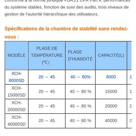
Long Terme.
du système stables, fonction de suivi des audits, trois niveaux de
gestion de l'autorité hiérarchique des utilisateurs.
Performance:
1. Référence Sta
Spécifications de la chambre de stabilité sans rendez-
vous :
Norme :
D
PLAGE DE
PLAGE
Reportez-Vous Aux
MODÈLE
TEMPÉRATURE
CAPACITÉ(L)
D'HUMIDITÉ
(
℃）
Spécifications
XCH-
D'étalonnage De La
20 ～ 45
40 ～ 80
%
8000
19
8000SD
XCH-
Température Et De
20 ～ 45
40 ～ 80 %
15000
19
15000SD
L'humidité De
XCH-
20 ～ 45
40 ～ 80 %
20000
22
20000SD
L'équipement De Test
XCH-
20 ～ 45
40 ～ 80 %
40000
36
40000SD
Environnemental GB/T