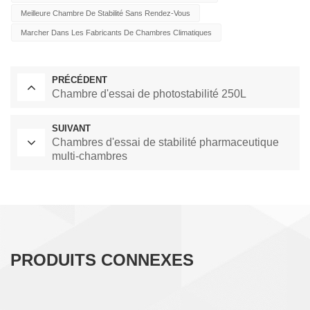
Température ≤ ± 1,0 ℃,
Meilleure Chambre De Stabilité Sans Rendez-Vous
Marcher Dans Les Fabricants De Chambres Climatiques
Écart De Température ≤
± 2,0 ℃)
PRÉCÉDENT
Chambre d'essai de photostabilité 250L
SUIVANT
Chambres d'essai de stabilité pharmaceutique
Principales
multi-chambres
Caractéristiques:
Système Structuré :
PRODUITS CONNEXES
Le Nouveau Système De
Voies Respiratoires