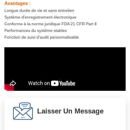
10586-2016, JJF1101-
Avantages :
Longue durée de vie et sans entretien
2019 Pour Connaître Les
Système d'enregistrement électronique
Conforme à la norme juridique FDA 21 CFR Part Ⅱ
Conditions Techniques
Performances du système stables
De La Chambre D'essai
Fonction de suivi d'audit personnalisable
Chaude Et Humide.
2. Plage De
Température :
20 ～ 45℃
Fluctuation De
Laisser Un Message
Température : ≤ ±0,5 ℃
Écart De Température : ≤