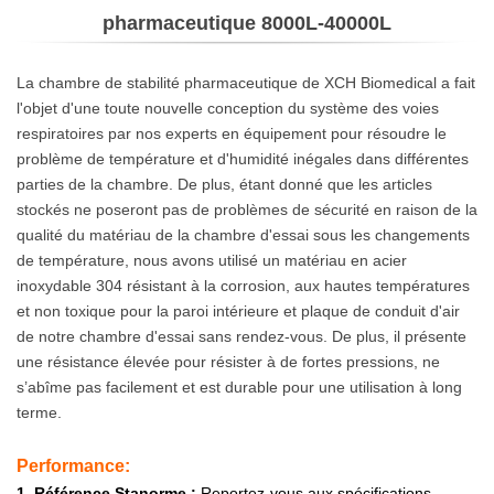
Problème De
pharmaceutique 8000L-40000L
Température Et
La chambre de stabilité pharmaceutique de XCH Biomedical a fait
D'humidité
l'objet d'une toute nouvelle conception du système des voies
Inégales Dans
respiratoires par nos experts en équipement pour résoudre le
problème de température et d'humidité inégales dans différentes
Différentes
parties de la chambre. De plus, étant donné que les articles
stockés ne poseront pas de problèmes de sécurité en raison de la
Parties De La
qualité du matériau de la chambre d'essai sous les changements
de température, nous avons utilisé un matériau en acier
Chambre. De
inoxydable 304 résistant à la corrosion, aux hautes températures
Plus, Étant
et non toxique pour la paroi intérieure et plaque de conduit d'air
de notre chambre d'essai sans rendez-vous. De plus, il présente
Donné Que Les
une résistance élevée pour résister à de fortes pressions, ne
s’abîme pas facilement et est durable pour une utilisation à long
Articles Stockés
terme.
Ne Poseront Pas
Performance:
De Problèmes De
1. Référence Sta
norme :
Reportez-vous aux spécifications