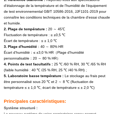
d'étalonnage de la température et de l'humidité de l'équipement
Sécurité En
de test environnemental GB/T 10586-2016, JJF1101-2019 pour
connaître les conditions techniques de la chambre d'essai chaude
Raison De La
et humide.
Qualité Du
2. Plage de température :
20 ～ 45℃
Fluctuation de température : ≤ ±0,5 ℃
Matériau De La
Écart de température : ≤ ± 1,0 ℃
3. Plage d'humidité
：40 ～ 80% HR
Chambre D'essai
Écart d'humidité：≤ ±3,0 % HR（Plage d'humidité
personnalisable：20 ～ 80 % HR）
Sous Les
4. Points de test facultatifs :
25 ℃ /60 % RH, 30 ℃ /65 % RH
Changements De
(faible humidité : 40 ℃ /25 % RH, 25 ℃ /40 % RH) ;
5. Laboratoire basse température :
Le stockage au frais peut
Température,
être personnalisé sous 20 ℃ et 2 ～ 8 ℃ (fluctuation de
température ≤ ± 1,0 ℃, écart de température ≤ ± 2,0 ℃)
Nous Avons
Utilisé Un
Principales caractéristiques:
Système structuré :
Matériau En
Le nouveau système de voies respiratoires conçu permet