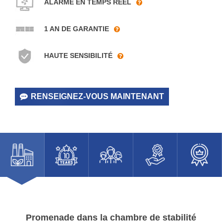
ALARME EN TEMPS RÉEL
De XCH
Biomedical A Fait
1 AN DE GARANTIE
L'objet D'une
HAUTE SENSIBILITÉ
Toute Nouvelle
Conception Du
RENSEIGNEZ-VOUS MAINTENANT
Système Des
Voies
Respiratoires Par
Nos Experts En
Équipement Pour
Résoudre Le
Promenade dans la chambre de stabilité