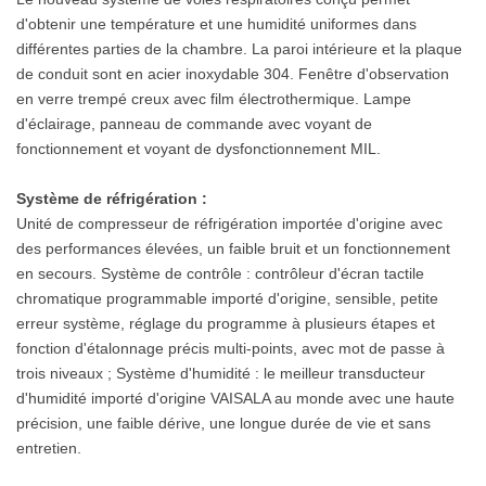
d'obtenir une température et une humidité uniformes dans
Acier Inoxydable
différentes parties de la chambre. La paroi intérieure et la plaque
304 Résistant À
de conduit sont en acier inoxydable 304. Fenêtre d'observation
en verre trempé creux avec film électrothermique. Lampe
La Corrosion,
d'éclairage, panneau de commande avec voyant de
fonctionnement et voyant de dysfonctionnement MIL.
Aux Hautes
Système de réfrigération :
Températures Et
Unité de compresseur de réfrigération importée d'origine avec
Non Toxique
des performances élevées, un faible bruit et un fonctionnement
en secours. Système de contrôle : contrôleur d'écran tactile
Pour La Paroi
chromatique programmable importé d'origine, sensible, petite
erreur système, réglage du programme à plusieurs étapes et
Intérieure Et
fonction d'étalonnage précis multi-points, avec mot de passe à
Plaque De
trois niveaux ; Système d'humidité : le meilleur transducteur
d'humidité importé d'origine VAISALA au monde avec une haute
Conduit D'air De
précision, une faible dérive, une longue durée de vie et sans
entretien.
Notre Chambre