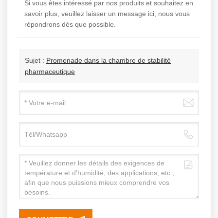
Si vous êtes intéressé par nos produits et souhaitez en
savoir plus, veuillez laisser un message ici, nous vous
± 1,0 ℃
répondrons dès que possible.
3. Plage D'humidité
Sujet :
Promenade dans la chambre de stabilité
pharmaceutique
：40 ～ 80% HR
Écart D'humidité：≤ ±3,0
% HR（Plage D'humidité
Personnalisable：20 ～
80 % HR）
4. Points De Test
Facultatifs :