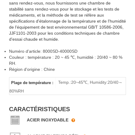
sans rendez-vous, nous fournissons une chambre de
stabilité sans rendez-vous pour le stockage et les tests de
médicaments, et la méthode de test se réfère aux
spécifications d'étalonnage de la température et de l'humidité
de l'équipement de test environnemental GB/T 10586-2006,
Promenade Dans
JJF1101-2003 pour les conditions techniques de chambre
d'essai chaude et humide.
La Chambre De
Numéro d'article: 8000SD-40000SD
Stabilité
Couleur : température : 20 ~ 45 ℃, humidité : 20/40 ~ 80 %
RH.
Pharmaceutique
Région d'origine : Chine
8000L-40000L
Temp.:20~45℃, Humidity:20/40～
Plage de température :
80%RH
La Chambre De
CARACTÉRISTIQUES
Stabilité
ACIER INOXYDABLE
Pharmaceutique