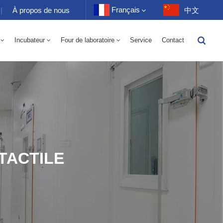
Français
|
À propos de nous
中文
Incubateur
Four de laboratoire
Service
Contact
English
toire 70-1000L
-40 À 150℃ Chambre Alternée D'humidité À Haute Et Basse Température 100-1000L
-40-150℃ Chambre Haute Et Basse Température 100-1000L
10~200℃ Chambre Haute Température 100-1000L
Français
Deutsch
Русский
Español
TACTILE
Português
عربي
日语